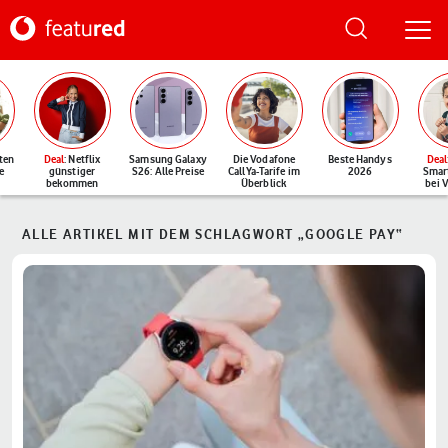
ten
Deal
: Netflix
Samsung Galaxy
Die Vodafone
Beste Handys
Deal
e
günstiger
S26: Alle Preise
CallYa-Tarife im
2026
Smar
bekommen
Überblick
bei 
ALLE ARTIKEL MIT DEM SCHLAGWORT „GOOGLE PAY“