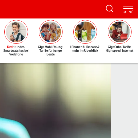
Deal
: Kinder-
GigaMobil Young:
iPhone 18: Release &
GigaCube-Tarife:
Smartwatches bei
Tarife für junge
mehr im Überblick
Highspeed-Internet
Vodafone
Leute