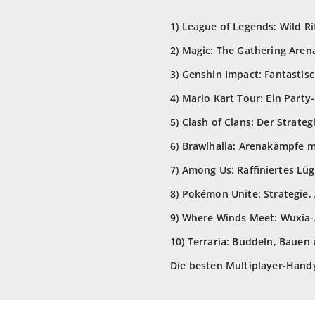
1) League of Legends: Wild Ri
2) Magic: The Gathering Aren
3) Genshin Impact: Fantastis
4) Mario Kart Tour: Ein Part
5) Clash of Clans: Der Strate
6) Brawlhalla: Arenakämpfe m
7) Among Us: Raffiniertes L
8) Pokémon Unite: Strategie,
9) Where Winds Meet: Wuxia
10) Terraria: Buddeln, Baue
Die besten Multiplayer-Handy