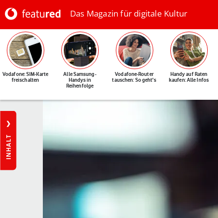
Das Magazin für digitale Kultur
Vodafone: SIM-Karte
Alle Samsung-
Vodafone-Router
Handy auf Raten
freischalten
Handys in
tauschen: So geht's
kaufen: Alle Infos
Reihenfolge
INHALT