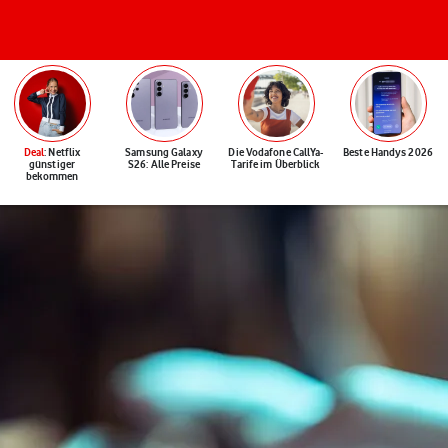
Deal
: Netflix
Samsung Galaxy
Die Vodafone CallYa-
Beste Handys 2026
günstiger
S26: Alle Preise
Tarife im Überblick
bekommen