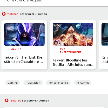
direkt in die Augen.
red
featu
LESEEMPFEHLUNGEN
GAMING
TV &
ENTERTAINMENT
Tekken 8 – Tier-List: Die
Kam
Tekken: Bloodline bei
stärksten Charaktere im
bes
Netflix – Alle Infos zum
Überblick
alle
Videospiel-Kampfsp…
Gaming
Playstation
Konsolenspiele
Pc-Games
red
featu
LESEEMPFEHLUNGEN