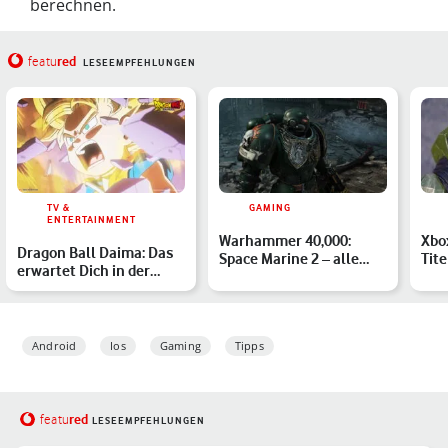
berechnen.
red
featu
LESEEMPFEHLUNGEN
TV &
GAMING
ENTERTAINMENT
Warhammer 40,000:
Xbo
Dragon Ball Daima: Das
Space Marine 2 – alle
Tite
erwartet Dich in der
Klassen in der Tier-List
ver
neuen Anime-Serie
Mär
Android
Ios
Gaming
Tipps
red
featu
LESEEMPFEHLUNGEN