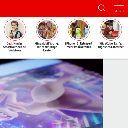
Deal
: Kinder-
GigaMobil Young:
iPhone 18: Release &
GigaCube-Tarife:
Smartwatches bei
Tarife für junge
mehr im Überblick
Highspeed-Internet
Vodafone
Leute