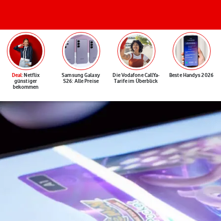
Deal
: Netflix
Samsung Galaxy
Die Vodafone CallYa-
Beste Handys 2026
günstiger
S26: Alle Preise
Tarife im Überblick
bekommen