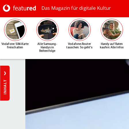
Das Magazin für digitale Kultur
Vodafone: SIM-Karte
Alle Samsung-
Vodafone-Router
Handy auf Raten
freischalten
Handys in
tauschen: So geht's
kaufen: Alle Infos
Reihenfolge
INHALT