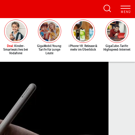
Deal
: Kinder-
GigaMobil Young:
iPhone 18: Release &
GigaCube-Tarife:
Smartwatches bei
Tarife für junge
mehr im Überblick
Highspeed-Internet
Vodafone
Leute