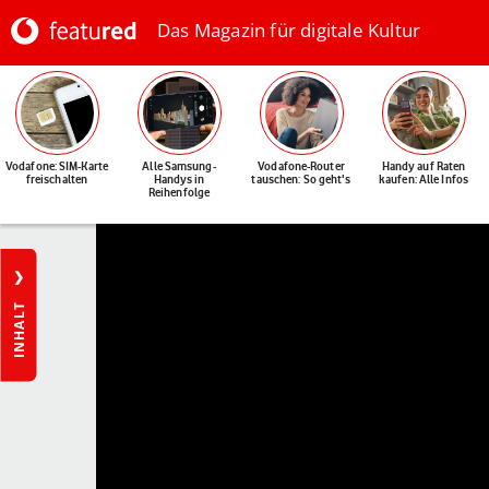
Das Magazin für digitale Kultur
Vodafone: SIM-Karte
Alle Samsung-
Vodafone-Router
Handy auf Raten
freischalten
Handys in
tauschen: So geht's
kaufen: Alle Infos
Reihenfolge
INHALT