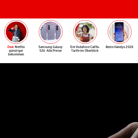
Deal
: Netflix
Samsung Galaxy
Die Vodafone CallYa-
Beste Handys 2026
günstiger
S26: Alle Preise
Tarife im Überblick
bekommen