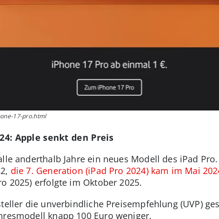
hone-17-pro.html
024: Apple senkt den Preis
alle anderthalb Jahre ein neues Modell des iPad Pro.
22,
die 7. Generation (iPad Pro 2024) kam im Mai 202
ro 2025) erfolgte im Oktober 2025.
steller die unverbindliche Preisempfehlung (UVP) ge
ahresmodell knapp 100 Euro weniger.