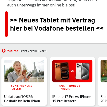
auch unterwegs immer online bleibst!
>> Neues Tablet mit Vertrag
hier bei Vodafone bestellen <<
red
featu
LESEEMPFEHLUNGEN
SMARTPHONES &
SMARTPHONES &
TABLETS
TABLETS
Update auf iOS 26:
iPhone 17 Pro vs. iPhone
Som
Deshalb ist Dein iPhone-
15 Pro: Bessere
202
Akku schneller leer
Akkulaufzeit & mehr –
zieh