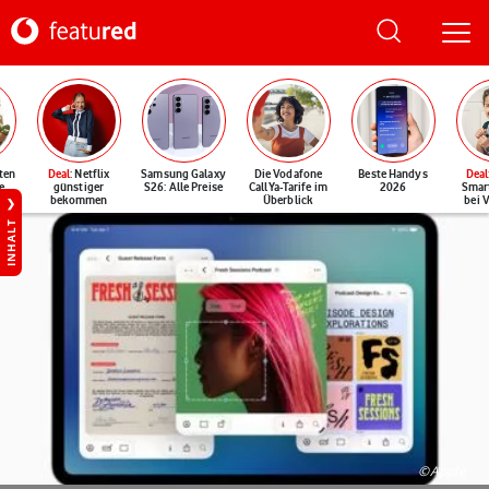
ten
Deal
: Netflix
Samsung Galaxy
Die Vodafone
Beste Handys
Deal
e
günstiger
S26: Alle Preise
CallYa-Tarife im
2026
Smar
bekommen
Überblick
bei 
INHALT
©Apple