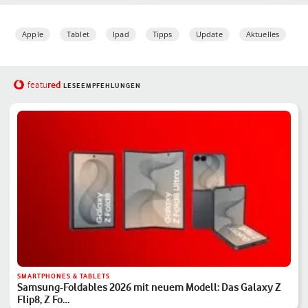
da…
Apple
Tablet
Ipad
Tipps
Update
Aktuelles
red
featu
LESEEMPFEHLUNGEN
SMARTPHONES & TABLETS
Samsung-Foldables 2026 mit neuem Modell: Das Galaxy Z
Flip8, Z Fo…