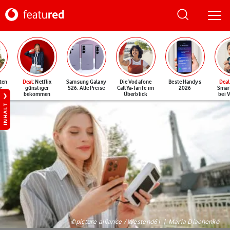
ten
Deal
: Netflix
Samsung Galaxy
Die Vodafone
Beste Handys
Deal
e
günstiger
S26: Alle Preise
CallYa-Tarife im
2026
Smar
bekommen
Überblick
bei 
INHALT
©picture alliance / Westend61 | Maria Diachenko