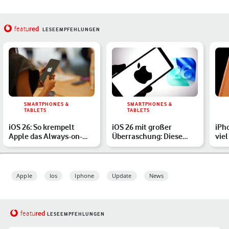
red
featu
LESEEMPFEHLUNGEN
SMARTPHONES &
SMARTPHONES &
TABLETS
TABLETS
iOS 26: So krempelt
iOS 26 mit großer
iPho
Apple das Always-on-
Überraschung: Diese
viel
Display um
iPhones laden bald
unt
schnelle…
Mod
Apple
Ios
Iphone
Update
News
red
featu
LESEEMPFEHLUNGEN