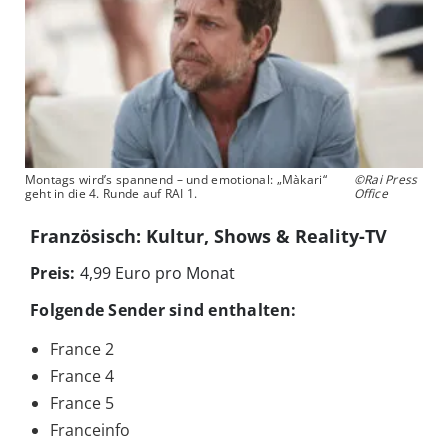
Montags wird’s spannend – und emotional: „Màkari“
©Rai Press
geht in die 4. Runde auf RAI 1.
Office
Französisch: Kultur, Shows & Reality-TV
Preis:
4,99 Euro pro Monat
Folgende Sender sind enthalten:
France 2
France 4
France 5
Franceinfo