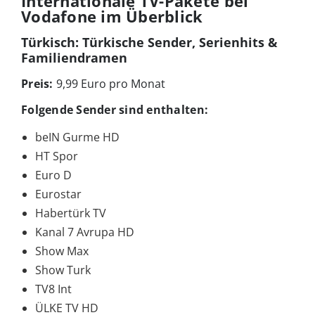
Internationale TV-Pakete bei
Vodafone im Überblick
Türkisch: Türkische Sender, Serienhits &
Familiendramen
Preis:
9,99 Euro pro Monat
Folgende Sender sind enthalten:
beIN Gurme HD
HT Spor
Euro D
Eurostar
Habertürk TV
Kanal 7 Avrupa HD
Show Max
Show Turk
TV8 Int
ÜLKE TV HD