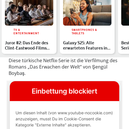
TV &
SMARTPHONES &
ENTERTAINMENT
TABLETS
Juror #2: Das Ende des
Galaxy S25: Alle
Bes
Clint-Eastwood-Films
erwarteten Features in
Seri
erklärt
der Übersicht
Dram
Diese türkische Netflix-Serie ist die Verfilmung des
Romans „Das Erwachen der Welt“ von Şengül
Boybaş.