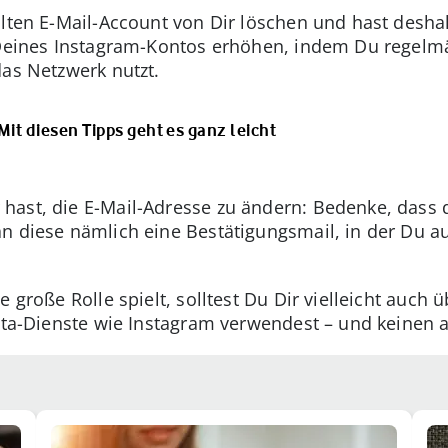
lten E-Mail-Account von Dir löschen und hast deshal
t Deines Instagram-Kontos erhöhen, indem Du regelm
das Netzwerk nutzt.
Mit diesen Tipps geht es ganz leicht
ast, die E-Mail-Adresse zu ändern: Bedenke, dass d
n diese nämlich eine Bestätigungsmail, in der Du a
e große Rolle spielt, solltest Du Dir vielleicht auch 
Meta-Dienste wie Instagram verwendest – und keinen 