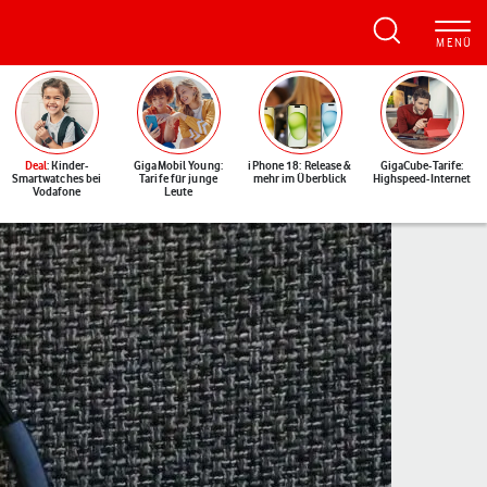
Deal
: Kinder-
GigaMobil Young:
iPhone 18: Release &
GigaCube-Tarife:
Smartwatches bei
Tarife für junge
mehr im Überblick
Highspeed-Internet
Vodafone
Leute