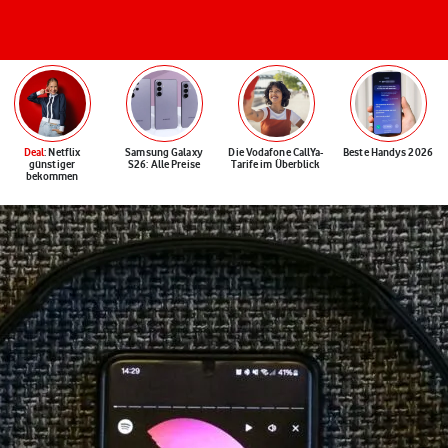
Deal
: Netflix
Samsung Galaxy
Die Vodafone CallYa-
Beste Handys 2026
günstiger
S26: Alle Preise
Tarife im Überblick
bekommen