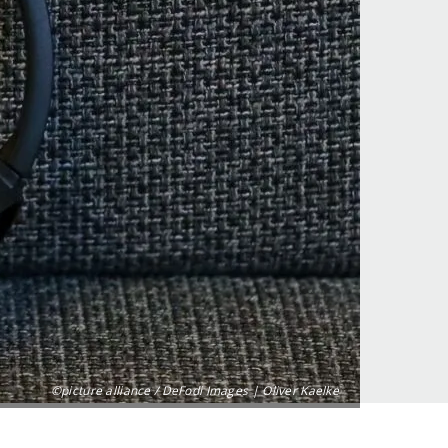
©picture alliance / DeFodi Images | Oliver Kaelke