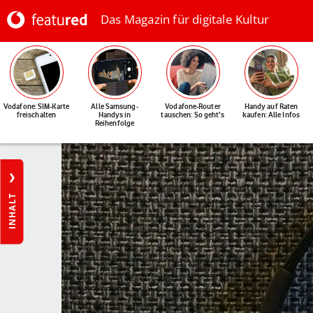
Das Magazin für digitale Kultur
Vodafone: SIM-Karte
Alle Samsung-
Vodafone-Router
Handy auf Raten
freischalten
Handys in
tauschen: So geht's
kaufen: Alle Infos
Reihenfolge
INHALT