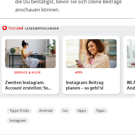
die Du bestätigst, bevor sie sich Deine Beiträge
anschauen können.
red
featu
LESEEMPFEHLUNGEN
SERVICE & HILFE
APPS
Zweiten Instagram-
Instagram: Beitrag
WLA
Account erstellen: So
planen – so geht’s!
Andr
geht’s
Du 
Ver
Tipps-Tricks
Android
Ios
Apps
Tipps
Instagram