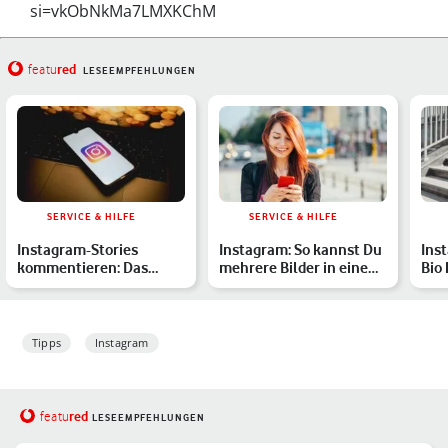
si=vkObNkMa7LMXKChM
red
featu
LESEEMPFEHLUNGEN
SERVICE & HILFE
SERVICE & HILFE
Instagram-Stories
Instagram: So kannst Du
Inst
kommentieren: Das
mehrere Bilder in einem
Bio
musst Du zum Feature
Post oder einer S…
es 
wissen
Tipps
Instagram
red
featu
LESEEMPFEHLUNGEN