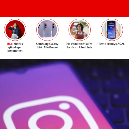
Deal
: Netflix
Samsung Galaxy
Die Vodafone CallYa-
Beste Handys 2026
günstiger
S26: Alle Preise
Tarife im Überblick
bekommen