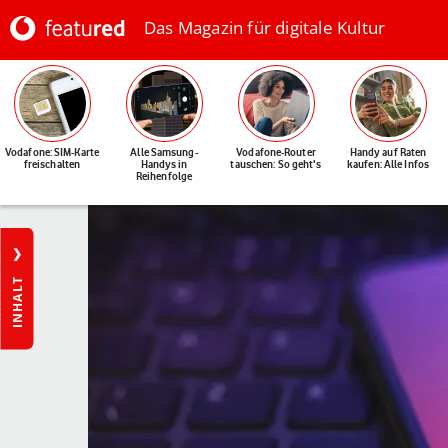
Das Magazin für digitale Kultur
Vodafone: SIM-Karte
Alle Samsung-
Vodafone-Router
Handy auf Raten
freischalten
Handys in
tauschen: So geht's
kaufen: Alle Infos
Reihenfolge
INHALT