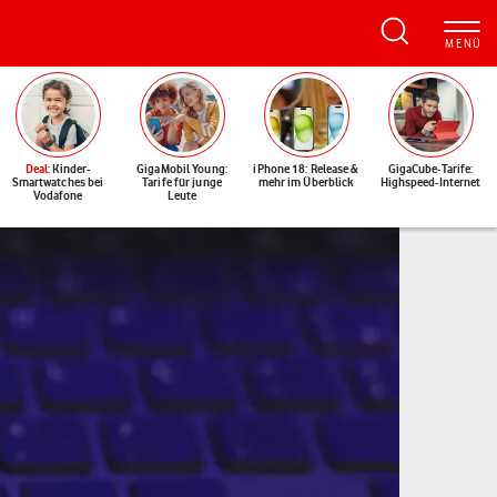
Deal
: Kinder-
GigaMobil Young:
iPhone 18: Release &
GigaCube-Tarife:
Smartwatches bei
Tarife für junge
mehr im Überblick
Highspeed-Internet
Vodafone
Leute