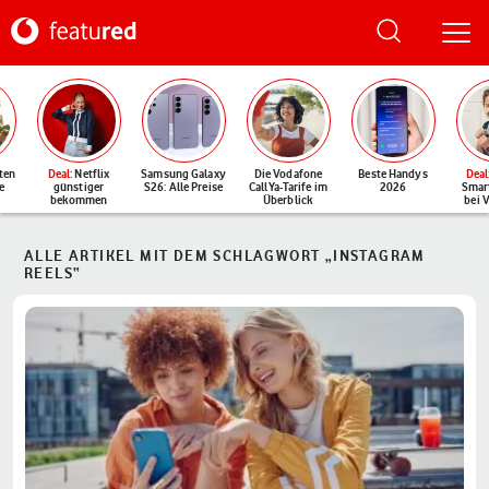
ten
Deal
: Netflix
Samsung Galaxy
Die Vodafone
Beste Handys
Deal
e
günstiger
S26: Alle Preise
CallYa-Tarife im
2026
Smar
bekommen
Überblick
bei 
ALLE ARTIKEL MIT DEM SCHLAGWORT „INSTAGRAM
REELS“