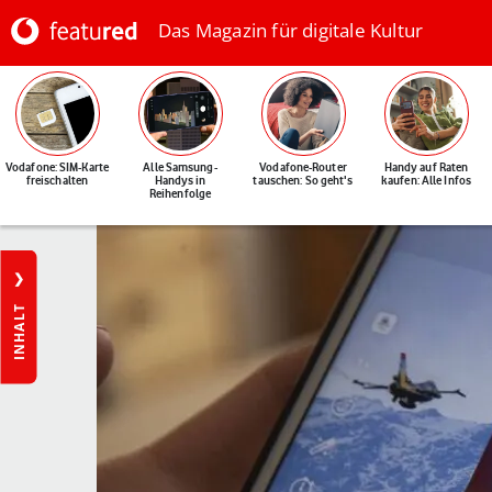
Das Magazin für digitale Kultur
Vodafone: SIM-Karte
Alle Samsung-
Vodafone-Router
Handy auf Raten
freischalten
Handys in
tauschen: So geht's
kaufen: Alle Infos
Reihenfolge
INHALT