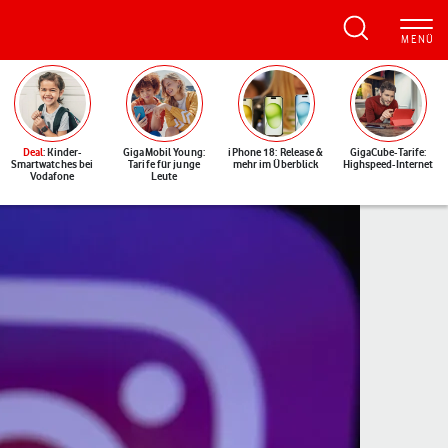
Deal
: Kinder-
GigaMobil Young:
iPhone 18: Release &
GigaCube-Tarife:
Smartwatches bei
Tarife für junge
mehr im Überblick
Highspeed-Internet
Vodafone
Leute