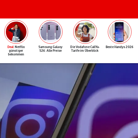
Deal
: Netflix
Samsung Galaxy
Die Vodafone CallYa-
Beste Handys 2026
günstiger
S26: Alle Preise
Tarife im Überblick
bekommen