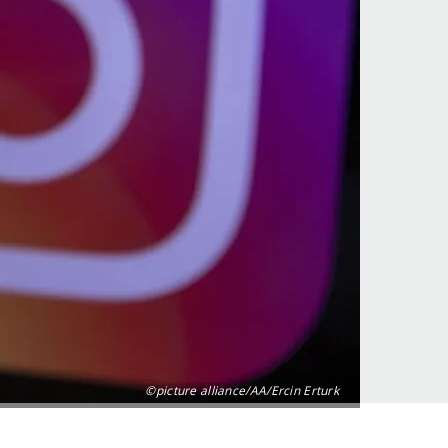
©picture alliance/AA/Ercin Erturk