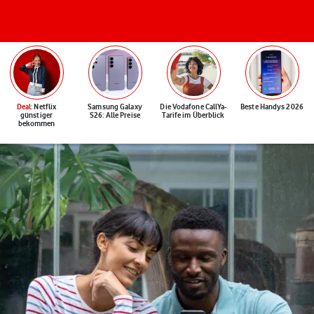
Deal
: Netflix
Samsung Galaxy
Die Vodafone CallYa-
Beste Handys 2026
günstiger
S26: Alle Preise
Tarife im Überblick
bekommen