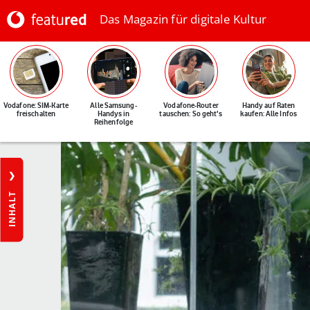
Das Magazin für digitale Kultur
Vodafone: SIM-Karte
Alle Samsung-
Vodafone-Router
Handy auf Raten
freischalten
Handys in
tauschen: So geht's
kaufen: Alle Infos
Reihenfolge
INHALT