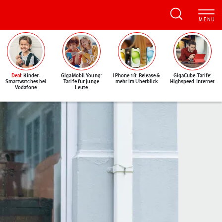
Deal
: Kinder-
GigaMobil Young:
iPhone 18: Release &
GigaCube-Tarife:
Smartwatches bei
Tarife für junge
mehr im Überblick
Highspeed-Internet
Vodafone
Leute