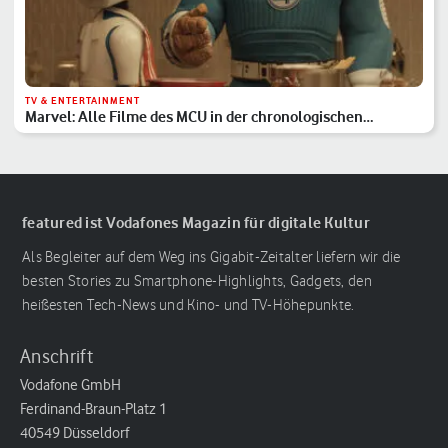
TV & ENTERTAINMENT
Marvel: Alle Filme des MCU in der chronologischen
Reihenfolge
featured ist Vodafones Magazin für digitale Kultur
Als Begleiter auf dem Weg ins Gigabit-Zeitalter liefern wir die
besten Stories zu Smartphone-Highlights, Gadgets, den
heißesten Tech-News und Kino- und TV-Höhepunkte.
Anschrift
Vodafone GmbH
Ferdinand-Braun-Platz 1
40549 Düsseldorf