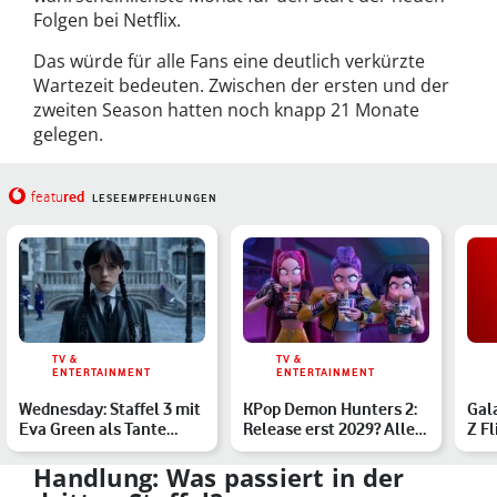
Folgen bei Netflix.
Das würde für alle Fans eine deutlich verkürzte
Wartezeit bedeuten. Zwischen der ersten und der
zweiten Season hatten noch knapp 21 Monate
gelegen.
red
featu
LESEEMPFEHLUNGEN
TV &
TV &
ENTERTAINMENT
ENTERTAINMENT
Wednesday: Staffel 3 mit
KPop Demon Hunters 2:
Gala
Eva Green als Tante
Release erst 2029? Alle
Z Fl
Ophelia – alle Infos
Infos zur Fortsetzu…
das
Handlung: Was passiert in der