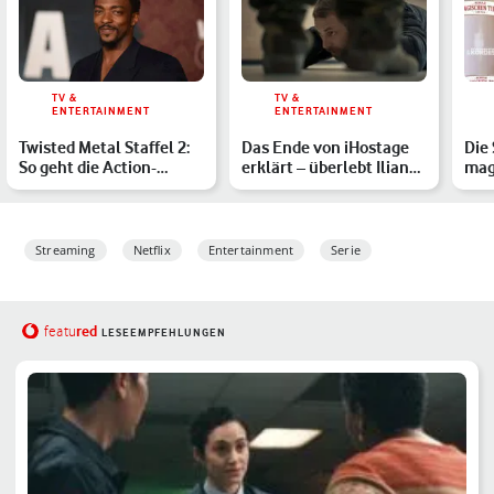
TV &
TV &
ENTERTAINMENT
ENTERTAINMENT
Twisted Metal Staffel 2:
Das Ende von iHostage
Die
So geht die Action-
erklärt – überlebt Ilian
mag
Comedy mit Anthony
Petrov?
Str
Ma…
im 
Streaming
Netflix
Entertainment
Serie
red
featu
LESEEMPFEHLUNGEN