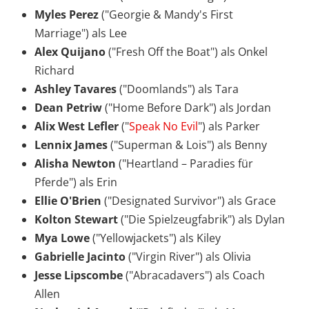
Myles Perez
("Georgie & Mandy's First
Marriage") als Lee
Alex Quijano
("Fresh Off the Boat") als Onkel
Richard
Ashley Tavares
("Doomlands") als Tara
Dean Petriw
("Home Before Dark") als Jordan
Alix West Lefler
("
Speak No Evil
") als Parker
Lennix James
("Superman & Lois") als Benny
Alisha Newton
("Heartland – Paradies für
Pferde") als Erin
Ellie O'Brien
("Designated Survivor") als Grace
Kolton Stewart
("Die Spielzeugfabrik") als Dylan
Mya Lowe
("Yellowjackets") als Kiley
Gabrielle Jacinto
("Virgin River") als Olivia
Jesse Lipscombe
("Abracadavers") als Coach
Allen