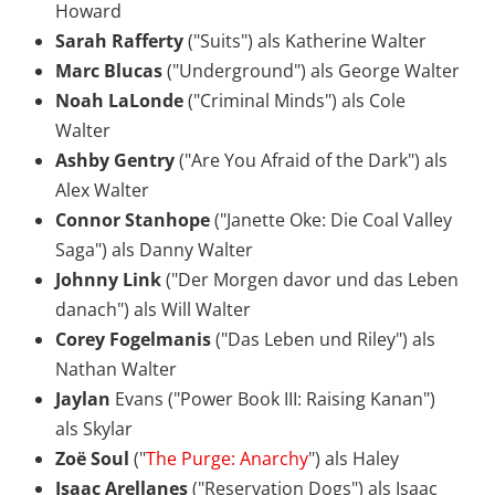
Howard
Sarah Rafferty
("Suits") als Katherine Walter
Marc Blucas
("Underground") als George Walter
Noah LaLonde
("Criminal Minds") als Cole
Walter
Ashby Gentry
("Are You Afraid of the Dark") als
Alex Walter
Connor Stanhope
("Janette Oke: Die Coal Valley
Saga") als Danny Walter
Johnny Link
("Der Morgen davor und das Leben
danach") als Will Walter
Corey Fogelmanis
("Das Leben und Riley") als
Nathan Walter
Jaylan
Evans ("Power Book III: Raising Kanan")
als Skylar
Zoë Soul
("
The Purge: Anarchy
") als Haley
Isaac Arellanes
("Reservation Dogs") als Isaac