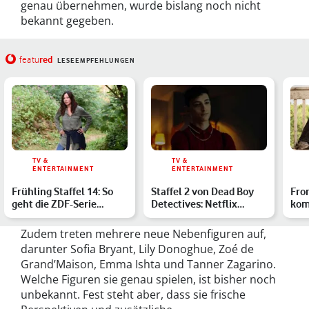
genau übernehmen, wurde bislang noch nicht
bekannt gegeben.
red
featu
LESEEMPFEHLUNGEN
TV &
TV &
ENTERTAINMENT
ENTERTAINMENT
Frühling Staffel 14: So
Staffel 2 von Dead Boy
Fro
geht die ZDF-Serie
Detectives: Netflix
kom
weiter
bestellt keine neuen F…
Pri
Zudem treten mehrere neue Nebenfiguren auf,
darunter Sofia Bryant, Lily Donoghue, Zoé de
Grand’Maison, Emma Ishta und Tanner Zagarino.
Welche Figuren sie genau spielen, ist bisher noch
unbekannt. Fest steht aber, dass sie frische