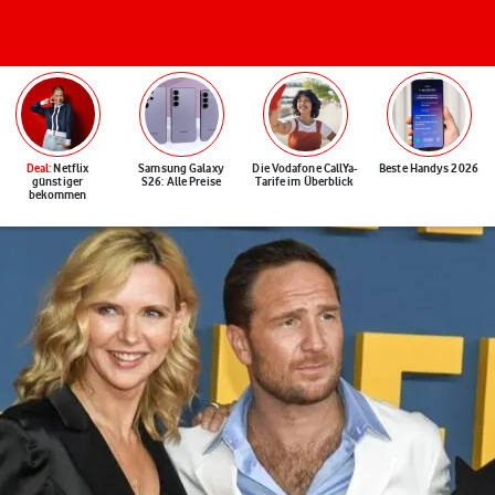
Deal
: Netflix
Samsung Galaxy
Die Vodafone CallYa-
Beste Handys 2026
günstiger
S26: Alle Preise
Tarife im Überblick
bekommen