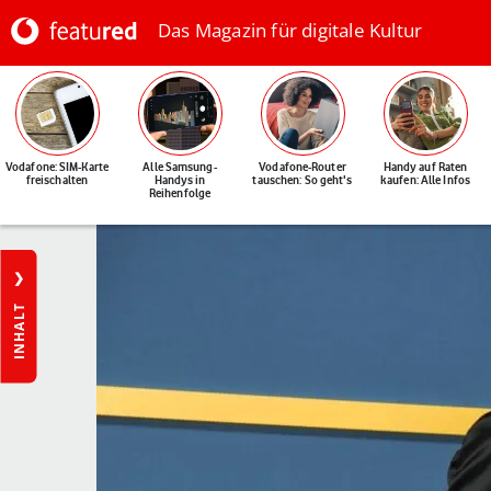
Das Magazin für digitale Kultur
Vodafone: SIM-Karte
Alle Samsung-
Vodafone-Router
Handy auf Raten
freischalten
Handys in
tauschen: So geht's
kaufen: Alle Infos
Reihenfolge
INHALT