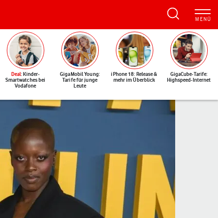
Deal
: Kinder-
GigaMobil Young:
iPhone 18: Release &
GigaCube-Tarife:
Smartwatches bei
Tarife für junge
mehr im Überblick
Highspeed-Internet
Vodafone
Leute