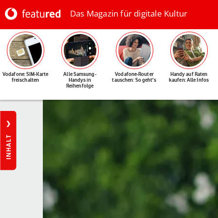
Das Magazin für digitale Kultur
Vodafone: SIM-Karte
Alle Samsung-
Vodafone-Router
Handy auf Raten
freischalten
Handys in
tauschen: So geht's
kaufen: Alle Infos
Reihenfolge
INHALT