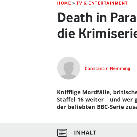
HOME
»
TV & ENTERTAINMENT
Death in Para
die Krimiseri
Constantin Flemming
Knifflige Mordfälle, britis
Staffel 16 weiter – und wer
der beliebten BBC-Serie z