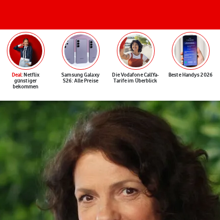
Deal
: Netflix
Samsung Galaxy
Die Vodafone CallYa-
Beste Handys 2026
günstiger
S26: Alle Preise
Tarife im Überblick
bekommen