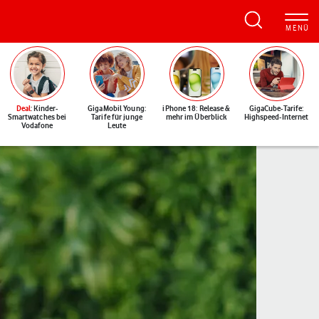
Deal
: Kinder-
GigaMobil Young:
iPhone 18: Release &
GigaCube-Tarife:
Smartwatches bei
Tarife für junge
mehr im Überblick
Highspeed-Internet
Vodafone
Leute