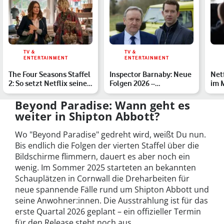
TV &
TV &
ENTERTAINMENT
ENTERTAINMENT
The Four Seasons Staffel
Inspector Barnaby: Neue
Net
2: So setzt Netflix seinen
Folgen 2026 –
im 
Überraschungs…
Sendetermine, Inhalt &
Ser
Bese…
Beyond Paradise: Wann geht es
weiter in Shipton Abbott?
Wo "Beyond Paradise" gedreht wird, weißt Du nun.
Bis endlich die Folgen der vierten Staffel über die
Bildschirme flimmern, dauert es aber noch ein
wenig. Im Sommer 2025 starteten an bekannten
Schauplätzen in Cornwall die Dreharbeiten für
neue spannende Fälle rund um Shipton Abbott und
seine Anwohner:innen. Die Ausstrahlung ist für das
erste Quartal 2026 geplant – ein offizieller Termin
für den Release steht noch aus.