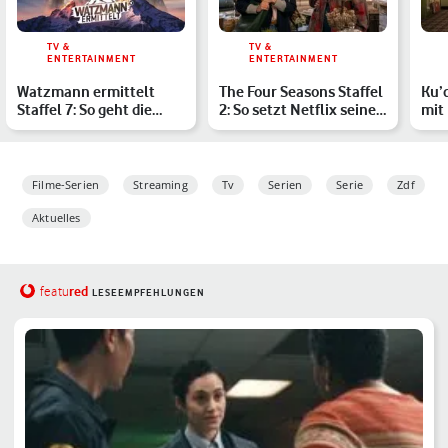
TV &
TV &
ENTERTAINMENT
ENTERTAINMENT
Watzmann ermittelt
The Four Seasons Staffel
Ku’
Staffel 7: So geht die
2: So setzt Netflix seinen
mit 
Alpen-Krimiserie im
Überraschungs…
Staf
Ers…
Filme-Serien
Streaming
Tv
Serien
Serie
Zdf
Aktuelles
red
featu
LESEEMPFEHLUNGEN