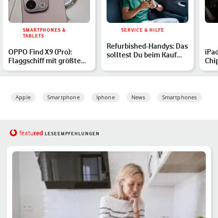
SMARTPHONES &
SERVICE & HILFE
TABLETS
Refurbished-Handys: Das
OPPO Find X9 (Pro):
iPad
solltest Du beim Kauf
Flaggschiff mit größtem
Chip
beachten
Akku startet auch bei…
Vorg
Apple
Smartphone
Iphone
News
Smartphones
red
featu
LESEEMPFEHLUNGEN