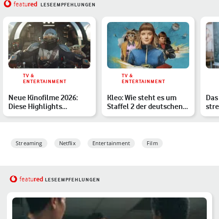
red
featu
LESEEMPFEHLUNGEN
TV &
TV &
ENTERTAINMENT
ENTERTAINMENT
Neue Kinofilme 2026:
Kleo: Wie steht es um
Das
Diese Highlights
Staffel 2 der deutschen
str
erwarten Dich
Netflix-Serie?
den
Streaming
Netflix
Entertainment
Film
red
featu
LESEEMPFEHLUNGEN