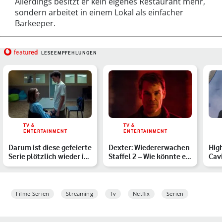
Allerdings besitzt er kein eigenes Restaurant mehr,
sondern arbeitet in einem Lokal als einfacher
Barkeeper.
red
featu
LESEEMPFEHLUNGEN
TV &
TV &
ENTERTAINMENT
ENTERTAINMENT
Darum ist diese gefeierte
Dexter: Wiedererwachen
Hig
Serie plötzlich wieder in
Staffel 2 – Wie könnte es
Cavi
den Netflix-C…
weitergehen?
Neu
Filme-Serien
Streaming
Tv
Netflix
Serien