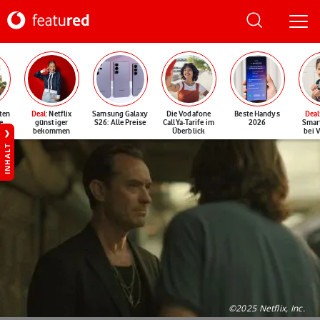
ten
Deal
: Netflix
Samsung Galaxy
Die Vodafone
Beste Handys
Deal
e
günstiger
S26: Alle Preise
CallYa-Tarife im
2026
Smar
bekommen
Überblick
bei 
INHALT
©2025 Netflix, Inc.