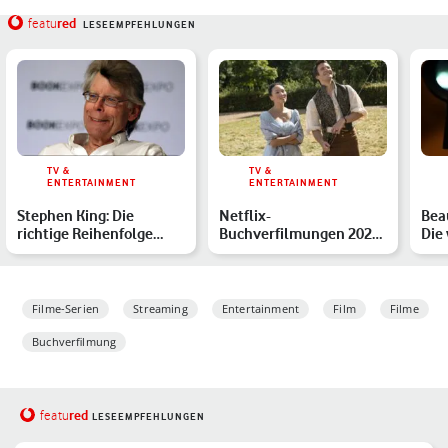
red
featu
LESEEMPFEHLUNGEN
TV &
TV &
ENTERTAINMENT
ENTERTAINMENT
Stephen King: Die
Netflix-
Bea
richtige Reihenfolge
Buchverfilmungen 2026:
Die
seiner Bücher
Die Highlights im
der
Überblick
Filme-Serien
Streaming
Entertainment
Film
Filme
Buchverfilmung
red
featu
LESEEMPFEHLUNGEN