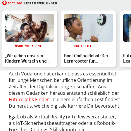
red
featu
LESEEMPFEHLUNGEN
INSIDE VODAFONE
DIGITAL LIFE
„Wir geben unseren
Root Coding Robot: Der
Fut
Kindern Wurzeln und
Lernroboter für
Lea
Flügel!“ – Mit der V-Kids
angehende
Indu
…
Programmierer
Auch Vodafone hat erkannt, dass es essentiell ist,
für junge Menschen berufliche Orientierung im
Zeitalter der Digitalisierung zu schaffen. Aus
diesem Gedanken heraus entstand schließlich der
Future Jobs Finder
: In einem einfachen Test findest
Du heraus, welche digitale Karriere Dir bevorsteht.
Egal, ob als Virtual Reality (VR)-Reiseveranstalter,
als IoT-Sicherheitsbeauftragter oder als Robotik-
Forscher: Codings-Skills könnten in