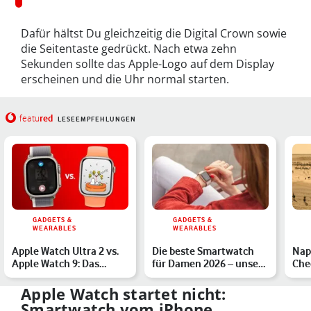
Dafür hältst Du gleichzeitig die Digital Crown sowie
die Seitentaste gedrückt. Nach etwa zehn
Sekunden sollte das Apple-Logo auf dem Display
erscheinen und die Uhr normal starten.
red
featu
LESEEMPFEHLUNGEN
GADGETS &
GADGETS &
WEARABLES
WEARABLES
Apple Watch Ultra 2 vs.
Die beste Smartwatch
Nap
Apple Watch 9: Das
für Damen 2026 – unsere
Che
unterscheidet die Mode…
Top 5
Wah
neu
Apple Watch startet nicht:
Smartwatch vom iPhone