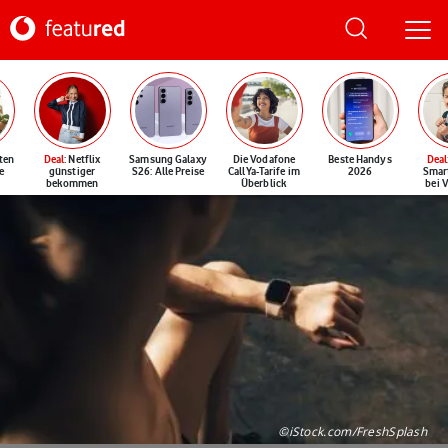
ten
Deal
: Netflix
Samsung Galaxy
Die Vodafone
Beste Handys
Deal
e
günstiger
S26: Alle Preise
CallYa-Tarife im
2026
Smar
bekommen
Überblick
bei 
©iStock.com/FreshSplash