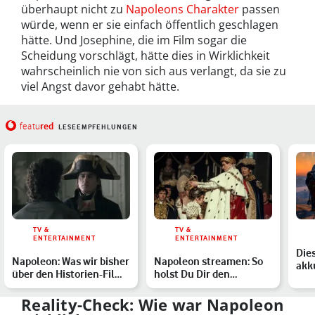
überhaupt nicht zu
Napoleons Charakter
passen
würde, wenn er sie einfach öffentlich geschlagen
hätte. Und Josephine, die im Film sogar die
Scheidung vorschlägt, hätte dies in Wirklichkeit
wahrscheinlich nie von sich aus verlangt, da sie zu
viel Angst davor gehabt hätte.
red
featu
LESEEMPFEHLUNGEN
TV &
TV &
ENTERTAINMENT
ENTERTAINMENT
Die
Napoleon: Was wir bisher
Napoleon streamen: So
akk
über den Historien-Film
holst Du Dir den
Sze
mit Joaquin Phoe…
Historienfilm von 2023
ins…
Reality-Check: Wie war Napoleon