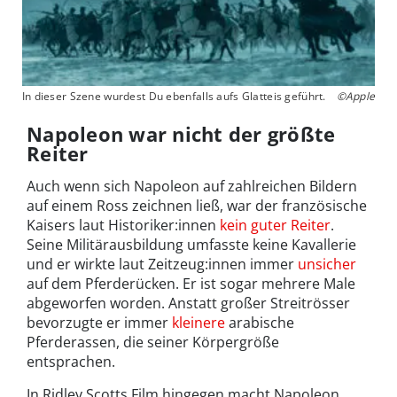
In dieser Szene wurdest Du ebenfalls aufs Glatteis geführt.
©Apple
Napoleon war nicht der größte
Reiter
Auch wenn sich Napoleon auf zahlreichen Bildern
auf einem Ross zeichnen ließ, war der französische
Kaisers laut Historiker:innen
kein guter Reiter
.
Seine Militärausbildung umfasste keine Kavallerie
und er wirkte laut Zeitzeug:innen immer
unsicher
auf dem Pferderücken. Er ist sogar mehrere Male
abgeworfen worden. Anstatt großer Streitrösser
bevorzugte er immer
kleinere
arabische
Pferderassen, die seiner Körpergröße
entsprachen.
In Ridley Scotts Film hingegen macht Napoleon