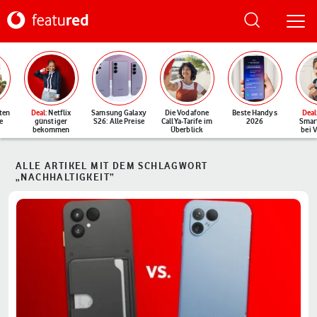
ten
Deal
: Netflix
Samsung Galaxy
Die Vodafone
Beste Handys
Deal
e
günstiger
S26: Alle Preise
CallYa-Tarife im
2026
Smar
bekommen
Überblick
bei 
ALLE ARTIKEL MIT DEM SCHLAGWORT
„NACHHALTIGKEIT“