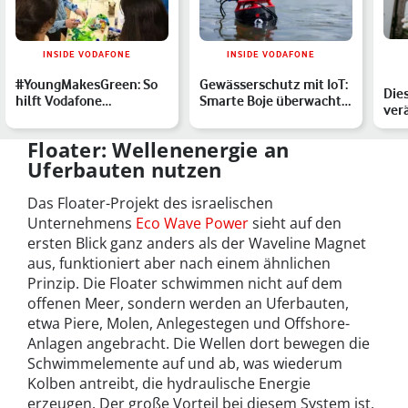
INSIDE VODAFONE
INSIDE VODAFONE
#YoungMakesGreen: So
Gewässerschutz mit IoT:
Die
hilft Vodafone
Smarte Boje überwacht
ver
Schüler:innen digitale
Wasserqualität im B…
rein
Lösung…
bes
Floater: Wellenenergie an
Uferbauten nutzen
Das Floater-Projekt des israelischen
Unternehmens
Eco Wave Power
sieht auf den
ersten Blick ganz anders als der Waveline Magnet
aus, funktioniert aber nach einem ähnlichen
Prinzip. Die Floater schwimmen nicht auf dem
offenen Meer, sondern werden an Uferbauten,
etwa Piere, Molen, Anlegestegen und Offshore-
Anlagen angebracht. Die Wellen dort bewegen die
Schwimmelemente auf und ab, was wiederum
Kolben antreibt, die hydraulische Energie
erzeugen. Der große Vorteil bei diesem System ist,