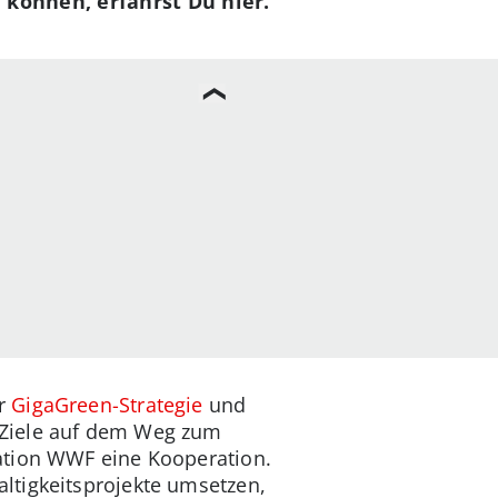
 können, erfährst Du hier.
er
GigaGreen-Strategie
und
 Ziele auf dem Weg zum
ation WWF eine Kooperation.
ltigkeitsprojekte umsetzen,