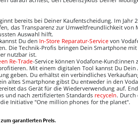
in darauf achtest, den Lebenszyklus Deiner Mobilge
ginnt bereits bei Deiner Kaufentscheidung. Im Jahr
fen, das Transparenz zur Umweltfreundlichkeit von 
ssten Auswahl hilft.
kannst Du den
In-Store Reparatur-Service
von Vodafo
en. Die Technik-Profis bringen Dein Smartphone mit 
r nutzbar ist.
een Re-Trade
-Service können Vodafone-Kund:innen zu
profitieren. Mit einem digitalen Tool kannst Du Dein
ung geben. Du erhältst ein verbindliches Verkaufs
ein altes Smartphone gibst Du entweder in den Vod
ereitet das Gerät für die Wiederverwendung auf. End
s und nach zertifizierten Standards
recyceln
. Durch
die Initiative "One million phones for the planet".
 zum garantierten Preis
.