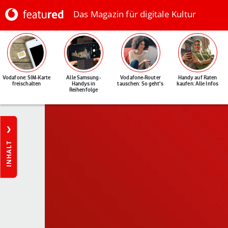
Das Magazin für digitale Kultur
Vodafone: SIM-Karte
Alle Samsung-
Vodafone-Router
Handy auf Raten
freischalten
Handys in
tauschen: So geht's
kaufen: Alle Infos
Reihenfolge
INHALT