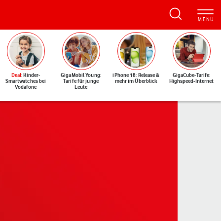
Deal
: Kinder-
GigaMobil Young:
iPhone 18: Release &
GigaCube-Tarife:
Smartwatches bei
Tarife für junge
mehr im Überblick
Highspeed-Internet
Vodafone
Leute