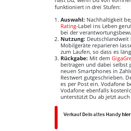
hast Du, wenn Du von vornhere
funktioniert in drei Stufen:
Auswahl:
Nachhaltigkeit be
Rating
-Label ins Leben geru
bei der verantwortungsbewu
Nutzung:
Deutschlandweit 
Mobilgeräte reparieren lass
zum Laufen, so dass es länge
Rückgabe:
Mit dem
GigaGr
beitragen und dabei selbst 
neuen Smartphones in Zahl
Restwert gutgeschrieben. D
es per Post ein. Vodafone b
Vodafone ebenfalls kostenlo
unterstützt Du ab jetzt auch 
Verkauf Dein altes Handy
hier