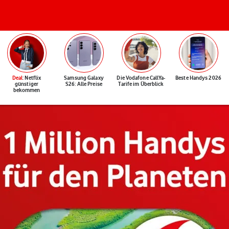
Deal
: Netflix
Samsung Galaxy
Die Vodafone CallYa-
Beste Handys 2026
günstiger
S26: Alle Preise
Tarife im Überblick
bekommen