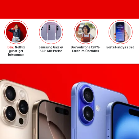
Deal
: Netflix
Samsung Galaxy
Die Vodafone CallYa-
Beste Handys 2026
günstiger
S26: Alle Preise
Tarife im Überblick
bekommen