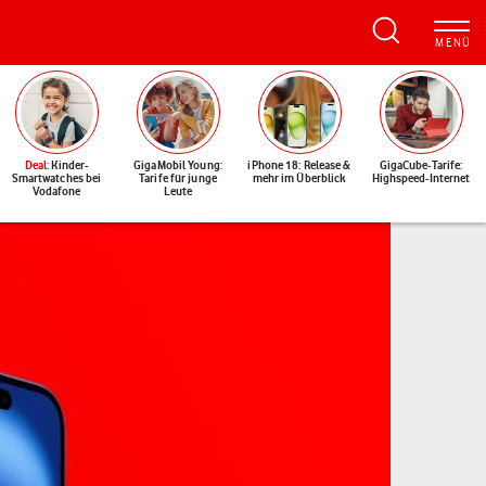
Deal
: Kinder-
GigaMobil Young:
iPhone 18: Release &
GigaCube-Tarife:
Smartwatches bei
Tarife für junge
mehr im Überblick
Highspeed-Internet
Vodafone
Leute