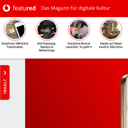
Das Magazin für digitale Kultur
Vodafone: SIM-Karte
Alle Samsung-
Vodafone-Router
Handy auf Raten
freischalten
Handys in
tauschen: So geht's
kaufen: Alle Infos
Reihenfolge
INHALT