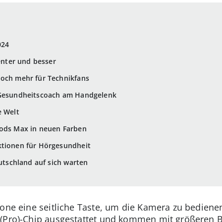
024
genter und besser
Noch mehr für Technikfans
 Gesundheitscoach am Handgelenk
e Welt
Pods Max in neuen Farben
ktionen für Hörgesundheit
eutschland auf sich warten
hone eine seitliche Taste, um die Kamera zu bediene
-(Pro)-Chip ausgestattet und kommen mit größeren 