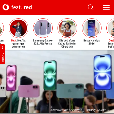
ten
Deal
: Netflix
Samsung Galaxy
Die Vodafone
Beste Handys
Deal
e
günstiger
S26: Alle Preise
CallYa-Tarife im
2026
Smar
bekommen
Überblick
bei 
INHALT
©picture alliance/dpa | Andrej Sokolow