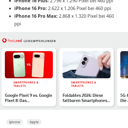
iPhone 16 Plus:
2.796 x 1.290 Pixel bei 460 ppi
iPhone 16 Pro:
2.622 x 1.206 Pixel bei 460 ppi
iPhone 16 Pro Max:
2.868 x 1.320 Pixel bei 460
ppi
red
featu
LESEEMPFEHLUNGEN
SMARTPHONES &
SMARTPHONES &
TABLETS
TABLETS
Google Pixel 9 vs. Google
Foldables 2026: Diese
5G-
Pixel 8: Das
faltbaren Smartphones
Die
unterscheidet die
solltest Du kennen
von
Handys
Iphone
Apple