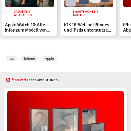
GADGETS &
SMARTPHONES &
WEARABLES
TABLETS
Apple Watch 10: Alle
iOS 18: Welche iPhones
iPh
Infos zum Modell von
und iPads unterstützen
Abg
2024
das Update?
mit 
Info
Ios
Iphone
Apple
red
featu
LESEEMPFEHLUNGEN