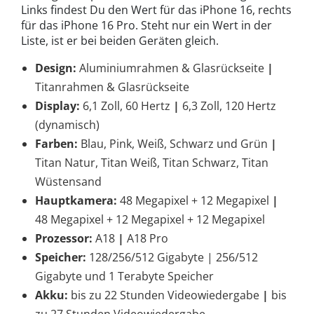
Links findest Du den Wert für das iPhone 16, rechts
für das iPhone 16 Pro. Steht nur ein Wert in der
Liste, ist er bei beiden Geräten gleich.
Design:
Aluminiumrahmen & Glasrückseite
|
Titanrahmen & Glasrückseite
Display:
6,1 Zoll, 60 Hertz
|
6,3 Zoll, 120 Hertz
(dynamisch)
Farben:
Blau, Pink, Weiß, Schwarz und Grün
|
Titan Natur, Titan Weiß, Titan Schwarz, Titan
Wüstensand
Hauptkamera:
48 Megapixel + 12 Megapixel
|
48 Megapixel + 12 Megapixel + 12 Megapixel
Prozessor:
A18
|
A18 Pro
Speicher:
128/256/512 Gigabyte | 256/512
Gigabyte und 1 Terabyte Speicher
Akku:
bis zu 22 Stunden Videowiedergabe
|
bis
zu 27 Stunden Videowiedergabe