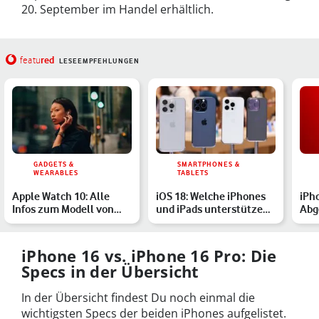
20. September im Handel erhältlich.
red
featu
LESEEMPFEHLUNGEN
GADGETS &
SMARTPHONES &
WEARABLES
TABLETS
Apple Watch 10: Alle
iOS 18: Welche iPhones
iPh
Infos zum Modell von
und iPads unterstützen
Abg
2024
das Update?
mit 
Info
iPhone 16 vs. iPhone 16 Pro: Die
Specs in der Übersicht
In der Übersicht findest Du noch einmal die
wichtigsten Specs der beiden iPhones aufgelistet.