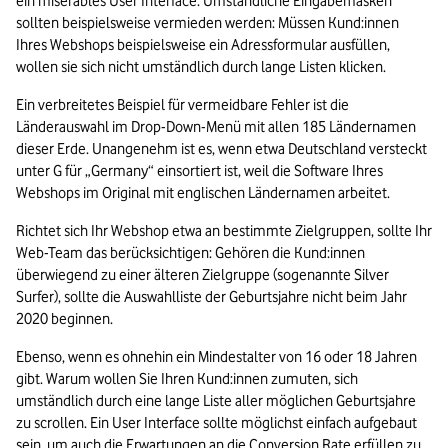
ein miserables User Interface. Umständliche Eingabemasken 
sollten beispielsweise vermieden werden: Müssen Kund:innen 
Ihres Webshops beispielsweise ein Adressformular ausfüllen, 
wollen sie sich nicht umständlich durch lange Listen klicken. 
Ein verbreitetes Beispiel für vermeidbare Fehler ist die 
Länderauswahl im Drop-Down-Menü mit allen 185 Ländernamen 
dieser Erde. Unangenehm ist es, wenn etwa Deutschland versteckt 
unter G für „Germany“ einsortiert ist, weil die Software Ihres 
Webshops im Original mit englischen Ländernamen arbeitet.
Richtet sich Ihr Webshop etwa an bestimmte Zielgruppen, sollte Ihr 
Web-Team das berücksichtigen: Gehören die Kund:innen 
überwiegend zu einer älteren Zielgruppe (sogenannte Silver 
Surfer), sollte die Auswahlliste der Geburtsjahre nicht beim Jahr 
2020 beginnen. 
Ebenso, wenn es ohnehin ein Mindestalter von 16 oder 18 Jahren 
gibt. Warum wollen Sie Ihren Kund:innen zumuten, sich 
umständlich durch eine lange Liste aller möglichen Geburtsjahre 
zu scrollen. Ein User Interface sollte möglichst einfach aufgebaut 
sein, um auch die Erwartungen an die Conversion Rate erfüllen zu 