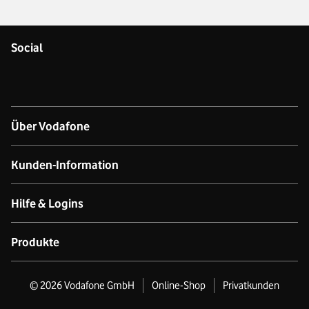
Social
Über Vodafone
Über das Unternehmen
Kunden-Information
Unsere Netze
Kontakt für Geschäftskund:innen
Hilfe & Logins
Netzabdeckung Mobilfunk
Kontakt für Privatkund:innen
Produkt- & technischer Support
Produkte
Verfügbarkeit Festnetz
Datenschutz
Online-Hilfe
GigaCube
©
2026
Vodafone GmbH
Online-Shop
Privatkunden
Nachhaltigkeit
Business Premium Stores
Produktinformationsblätter