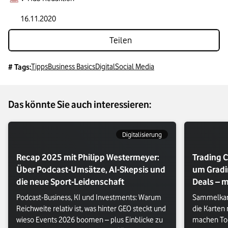
16.11.2020
Teilen
Tipps
Business Basics
Digital
Social Media
# Tags:
Das könnte Sie auch interessieren:
Digitalisierung
Recap 2025 mit Philipp Westermeyer:
Trading C
Über Podcast-Umsätze, AI-Skepsis und
um Gradi
die neue Sport-Leidenschaft
Deals – m
Podcast-Business, KI und Investments: Warum 
Sammelkart
Reichweite relativ ist, was hinter GEO steckt und 
die Karten
wieso Events 2026 boomen – plus Einblicke zu 
machen Too