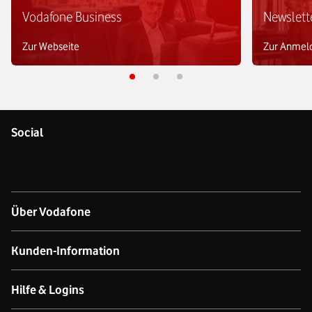
Vodafone Business
Newslett
Zur Webseite
Zur Anmel
Social
Über Vodafone
Über das Unternehmen
Kunden-Information
Unsere Netze
Kontakt für Geschäftskund:innen
Hilfe & Logins
Netzabdeckung Mobilfunk