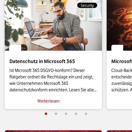
Security
Datenschutz in Microsoft 365
Microsof
Ist Microsoft 365 DSGVO-konform? Dieser 
Cloud-Back-
Ratgeber ordnet die Rechtslage ein und zeigt, 
entscheiden
wie Unternehmen Microsoft 365 
zuverlässig
datenschutzkonform einrichten. Lesen Sie alles 
schützen. A
Wichtige über die EU-Datengrenze, den 
Back-up-Lös
Weiterlesen
Auftragsverarbeitungsvertrag und zu konkreten 
Unternehme
Einstellungen für Diagnosedaten und 
abzusicher
Verschlüsselung.