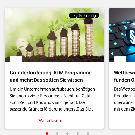
Digitalisierung
Gründerförderung, KfW-Programme
Wettbewe
und mehr: Das sollten Sie wissen
für den 
Um ein Unternehmen aufzubauen, benötigen 
Das Wettbew
Sie enorm viele Ressourcen. Nicht nur Geld, 
Regulierun
auch Zeit und Knowhow sind gefragt. Die 
unerwünsch
passende Gründerförderung unterstützt Sie 
mit dem Zi
dort, wo Sie Hilfe brauchen.

unterbinde
Weiterlesen
bedeutsam 
Als Gründer:in haben Sie eine innovative 
Wettbewerb