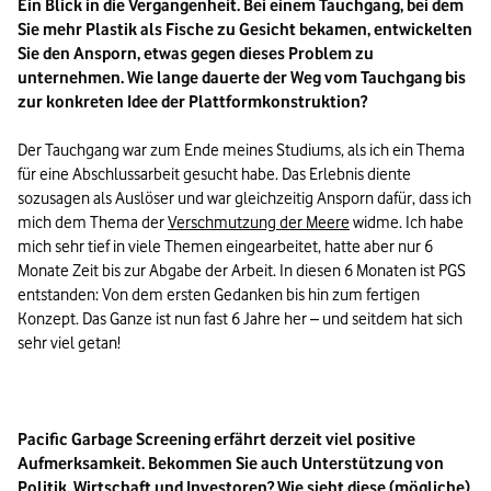
Ein Blick in die Vergangenheit. Bei einem Tauchgang, bei dem 
Sie mehr Plastik als Fische zu Gesicht bekamen, entwickelten 
Sie den Ansporn, etwas gegen dieses Problem zu 
unternehmen. Wie lange dauerte der Weg vom Tauchgang bis 
zur konkreten Idee der Plattformkonstruktion?
Der Tauchgang war zum Ende meines Studiums, als ich ein Thema 
für eine Abschlussarbeit gesucht habe. Das Erlebnis diente 
sozusagen als Auslöser und war gleichzeitig Ansporn dafür, dass ich 
mich dem Thema der 
Verschmutzung der Meere
 widme. Ich habe 
mich sehr tief in viele Themen eingearbeitet, hatte aber nur 6 
Monate Zeit bis zur Abgabe der Arbeit. In diesen 6 Monaten ist PGS 
entstanden: Von dem ersten Gedanken bis hin zum fertigen 
Konzept. Das Ganze ist nun fast 6 Jahre her – und seitdem hat sich 
sehr viel getan!

Pacific Garbage Screening erfährt derzeit viel positive 
Aufmerksamkeit. Bekommen Sie auch Unterstützung von 
Politik, Wirtschaft und Investoren? Wie sieht diese (mögliche) 