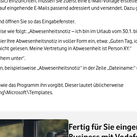
ic) einzurichten, müssen Sie zuerst eine E-Mail-Vorlage erstelle
auf eingehende E-Mails passend adressiert und versendet. Dazu g
nd öffnen Sie so das Eingabefenster.
ise wie folgt: „Abwesenheitsnotiz – ich bin im Urlaub vom 30.1. bis
ier Ihre Abwesenheitsnotiz in voller Form ein, etwa: „Guten Tag, ic
nicht gelesen. Meine Vertretung in Abwesenheit ist Person XY.“
chern unter“.
beispielsweise „Abwesenheitsnotiz“ in der Zeile „Dateiname:“ un
wie das Programm ihn vorgibt. Dieser lautet üblicherweise 
g\Microsoft\Templates.
Fertig für Sie eing
Business mit Vodaf