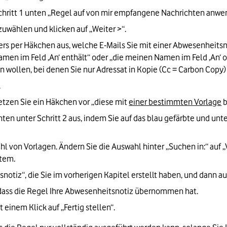
 Schritt 1 unten „Regel auf von mir empfangene Nachrichten anwe
zuwählen und klicken auf „Weiter >“.
ters per Häkchen aus, welche E-Mails Sie mit einer Abwesenheitsn
en im Feld ‚An‘ enthält“ oder „die meinen Namen im Feld ‚An‘ ode
 wollen, bei denen Sie nur Adressat in Kopie (Cc = Carbon Copy) 
.
etzen Sie ein Häkchen vor „diese mit 
einer bestimmten Vorlage
 
en unter Schritt 2 aus, indem Sie auf das blau gefärbte und unte
ahl von Vorlagen. Ändern Sie die Auswahl hinter „Suchen in:“ auf 
stem.
notiz“, die Sie im vorherigen Kapitel erstellt haben, und dann au
 dass die Regel Ihre Abwesenheitsnotiz übernommen hat.
 einem Klick auf „Fertig stellen“.