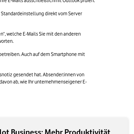
Beim Schließen erhalten Sie den Hinweis, dass die Regel nur vollständig ausgeführt werden kann, solange Sie Ihre E-Mails ausschließlichmit Outlook prüfen. 
 Standardeinstellung direkt vom Server 
“, welche E-Mails Sie mit den anderen 
orten. 
Benutzen Sie mehrere E-Mail-Programme parallel, sollten Sie Ihr E-Mail-Konto daher generell als IMAP-Konto betreiben. Auch auf dem Smartphone mit 
notiz gesendet hat. Absender:innen von 
 davon ab, wie Ihr unternehmenseigener E-
lot Business: Mehr Produktivität