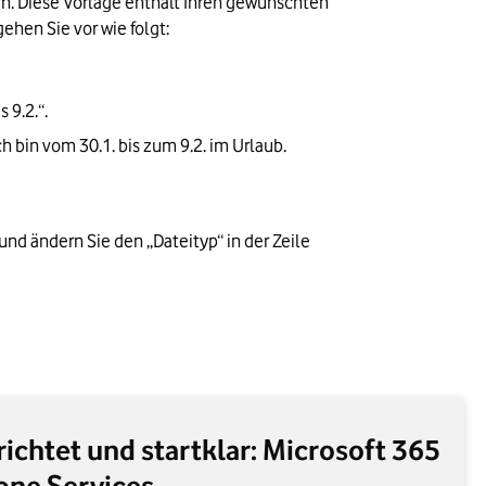
n. Diese Vorlage enthält Ihren gewünschten 
ehen Sie vor wie folgt:
 9.2.“.
h bin vom 30.1. bis zum 9.2. im Urlaub. 
d ändern Sie den „Dateityp“ in der Zeile 
erichtet und startklar: Microsoft 365
one Services