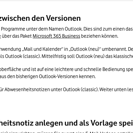
ter Outlook in Kürze
 zwischen den Versionen
he Programme unter dem Namen Outlook. Dies sind zum einen das 
e
 über das Paket 
Microsoft 365 Business
 beziehen können.
nwendung „Mail und Kalender“ in „Outlook (neu)“ umbenannt. Des
ls Outlook (classic). Mittelfristig soll Outlook (neu) das klassisc
rfläche und ist auf eine leichtere und schnelle Bedienung spezie
 aus den bisherigen Outlook-Versionen kennen.
ür Abwesenheitsnotizen unter Outlook (classic). Weiter unten lese
heitsnotiz anlegen und als Vorlage spe