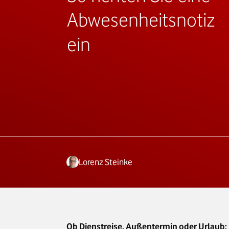
Abwesenheitsnotiz
ein
Lorenz Steinke
Ob Dienstreise, Außentermin oder Urlaub: