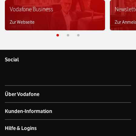
Vodafone Business
Newslett
Zur Webseite
Zur Anmel
Social
Über Vodafone
Über das Unternehmen
Kunden-Information
Unsere Netze
Kontakt für Geschäftskund:innen
Hilfe & Logins