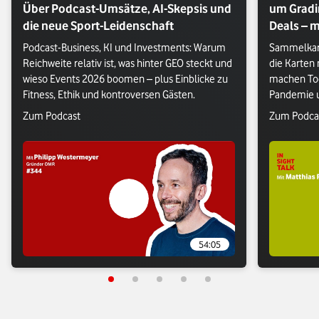
Über Podcast-Umsätze, AI-Skepsis und
um Gradi
die neue Sport-Leidenschaft
Deals – m
Podcast-Business, KI und Investments: Warum 
Sammelkart
Reichweite relativ ist, was hinter GEO steckt und 
die Karten
wieso Events 2026 boomen – plus Einblicke zu 
machen Too
Fitness, Ethik und kontroversen Gästen.
Pandemie u
besten Trad
Verlasse Vodafone Webseite: Zum Podcast
Verlasse V
Zum Podcast
Zum Podca
54:05