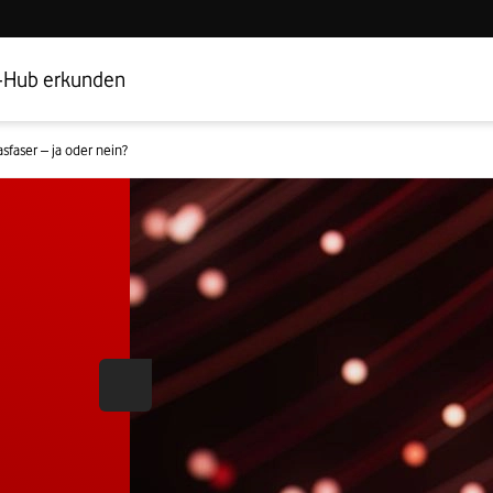
Hub Startseite
Geschäftskundenbereich
-Hub erkunden
asfaser – ja oder nein?