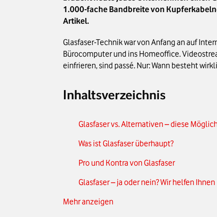
1.000-fache Bandbreite von Kupferkabelnetz
Artikel.
Glasfaser-Technik war von Anfang an auf Int
Bürocomputer und ins Homeoffice. Videostrea
einfrieren, sind passé. Nur: Wann besteht wirk
Inhaltsverzeichnis
Glasfaser vs. Alternativen – diese Möglic
Was ist Glasfaser überhaupt?
Pro und Kontra von Glasfaser
Glasfaser – ja oder nein? Wir helfen Ihne
Mehr anzeigen
Für wen lohnt sich der Ausbau besonders