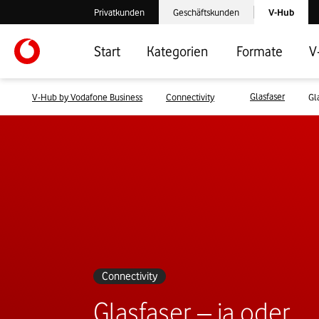
Laden der V-
Privatkunden
Geschäftskunden
V-Hub
Verlassen der V-Hub Webseite: Zum Privatkundenbereich
Verlassen der V-Hub Webseite: Zum 
Start
Kategorien
Formate
V
Glasfaser
V-Hub by Vodafone Business
Connectivity
Gl
Connectivity
Glasfaser – ja oder