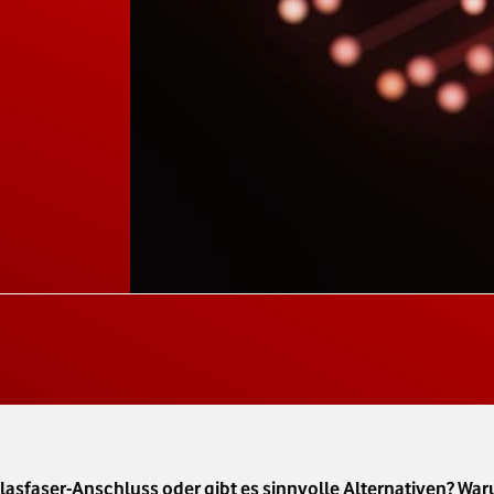
asfaser-Anschluss oder gibt es sinnvolle Alternativen? Wa