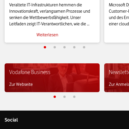
Veraltete IT-Infrastrukturen hemmen die 
Microsoft D
Innovationskraft, verlangsamen Prozesse und 
Customer-R
senken die Wettbewerbsfähigkeit. Unser 
und des Ent
Leitfaden zeigt IT-Verantwortlichen, wie die 
einer cloud
Anwendungsmigration in die Cloud effizient 
KMU leistu
Weiterlesen
gelingt und wie sich geschäftskritische Prozesse 
es sie bish
agil skalieren lassen.
Vodafone Business
Newslett
Zur Webseite
Zur Anmel
Social