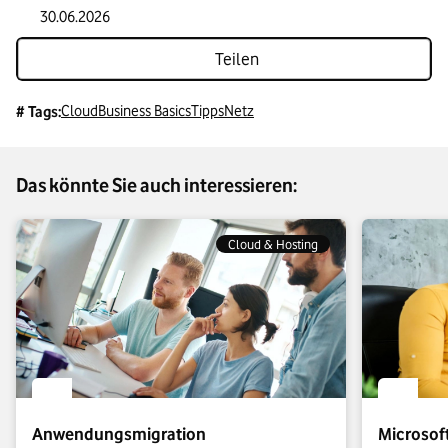
übernimmt. Dadurch lassen sich die Vorteile beider
30.06.2026
Technologien optimal nutzen.
Teilen
Cloud
Business Basics
Tipps
Netz
# Tags:
Das könnte Sie auch interessieren:
Cloud & Hosting
Anwendungsmigration
Microsof