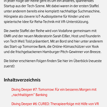
In jeder Folge der Reihe geht es um ein anderes, spannendes
Startup aus der Tech-Szene. Mit dabei waren in der ersten Staffel
unter anderem bereits eine komplett nachhaltige Suchmaschine,
Hörspiele als clevere IoT-Audiosysteme für Kinder und ein
spielerische Idee für Reha-Technik mit VR-Unterstützung.
Die zweite Staffel der Reihe wird von Vodafone gemeinsam mit
OMR und der neuen Moderatorin Sarah Elßer, Host und Founderin
von Tech Well Told präsentiert. Mit an Bord sind hier unter anderem
das Start-up Tomorrow Bank, die Online-Klimaschützer von Yook
und die frischgebackenen Hamburger Pitch-Gewinner von Breeze.
Die bisher erschienen Folgen finden Sie hier im Überblick (neueste
zuerst):
Inhaltsverzeichnis
Diving Deeper #7: Tomorrow: Für ein besseres Morgen mit
„nachhaltigem” Banking
Diving Deeper #6: CUREO: Therapieerfolge mit Hilfe von VR