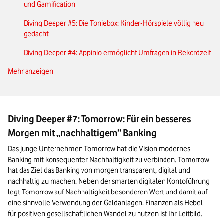
und Gamification
Diving Deeper #5: Die Toniebox: Kinder-Hörspiele völlig neu
gedacht
Diving Deeper #4: Appinio ermöglicht Umfragen in Rekordzeit
Mehr anzeigen
Diving Deeper #3: 1 Milliarde neue Bäume bis 2025 mit Ecosia
Diving Deeper #2: Max Wittrock trifft Karsten Kossatz von
Independesk
Diving Deeper #7: Tomorrow: Für ein besseres
Diving Deeper #1: Foodboom bietet mehr als nur gutes Essen
Morgen mit „nachhaltigem” Banking
Das junge Unternehmen Tomorrow hat die Vision modernes 
Banking mit konsequenter Nachhaltigkeit zu verbinden. Tomorrow 
hat das Ziel das Banking von morgen transparent, digital und 
nachhaltig zu machen. Neben der smarten digitalen Kontoführung 
legt Tomorrow auf Nachhaltigkeit besonderen Wert und damit auf 
eine sinnvolle Verwendung der Geldanlagen. Finanzen als Hebel 
für positiven gesellschaftlichen Wandel zu nutzen ist Ihr Leitbild.