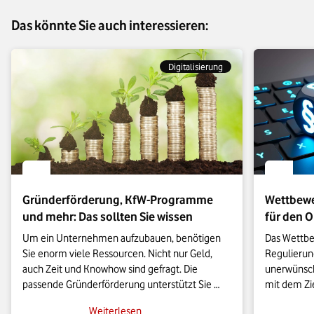
Das könnte Sie auch interessieren:
Digitalisierung
Gründerförderung, KfW-Programme
Wettbewe
und mehr: Das sollten Sie wissen
für den 
Um ein Unternehmen aufzubauen, benötigen 
Das Wettbew
Sie enorm viele Ressourcen. Nicht nur Geld, 
Regulierun
auch Zeit und Knowhow sind gefragt. Die 
unerwünsch
passende Gründerförderung unterstützt Sie 
mit dem Zi
dort, wo Sie Hilfe brauchen.

unterbinde
Weiterlesen