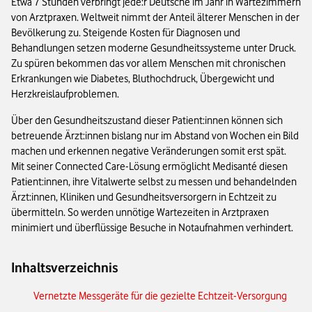
Etwa 7 Stunden verbringt jede:r Deutsche im Jahr in Wartezimmern
von Arztpraxen. Weltweit nimmt der Anteil älterer Menschen in der
Bevölkerung zu. Steigende Kosten für Diagnosen und
Behandlungen setzen moderne Gesundheitssysteme unter Druck.
Zu spüren bekommen das vor allem Menschen mit chronischen
Erkrankungen wie Diabetes, Bluthochdruck, Übergewicht und
Herzkreislaufproblemen.
Über den Gesundheitszustand dieser Patient:innen können sich
betreuende Ärzt:innen bislang nur im Abstand von Wochen ein Bild
machen und erkennen negative Veränderungen somit erst spät.
Mit seiner Connected Care-Lösung ermöglicht Medisanté diesen
Patient:innen, ihre Vitalwerte selbst zu messen und behandelnden
Ärzt:innen, Kliniken und Gesundheitsversorgern in Echtzeit zu
übermitteln. So werden unnötige Wartezeiten in Arztpraxen
minimiert und überflüssige Besuche in Notaufnahmen verhindert.
Inhaltsverzeichnis
Vernetzte Messgeräte für die gezielte Echtzeit-Versorgung