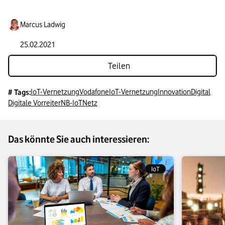
Marcus Ladwig
25.02.2021
Teilen
IoT-Vernetzung
Vodafone
IoT-Vernetzung
Innovation
Digital
# Tags:
Digitale Vorreiter
NB-IoT
Netz
Das könnte Sie auch interessieren:
IoT