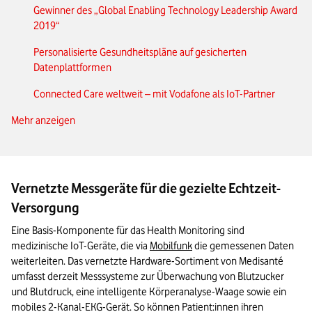
Gewinner des „Global Enabling Technology Leadership Award
2019“
Personalisierte Gesundheitspläne auf gesicherten
Datenplattformen
Connected Care weltweit – mit Vodafone als IoT-Partner
Mehr anzeigen
Flexibel und zuverlässig: Vodafone IoT Plattform
Das Wichtigste zu Vodafone und Medisanté in Kürze
Vernetzte Messgeräte für die gezielte Echtzeit-
Versorgung
Eine Basis-Komponente für das Health Monitoring sind 
medizinische IoT-Geräte, die via 
Mobilfunk
 die gemessenen Daten 
weiterleiten. Das vernetzte Hardware-Sortiment von Medisanté 
umfasst derzeit Messsysteme zur Überwachung von Blutzucker 
und Blutdruck, eine intelligente Körperanalyse-Waage sowie ein 
mobiles 2-Kanal-EKG-Gerät. So können Patient:innen ihren 