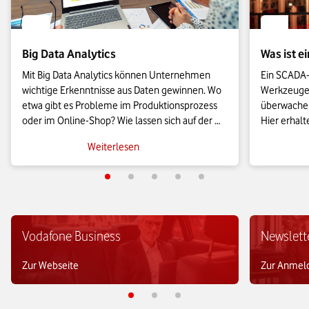
Big Data Analytics
Was ist 
Mit Big Data Analytics können Unternehmen 
Ein SCADA-
wichtige Erkenntnisse aus Daten gewinnen. Wo 
Werkzeugen,
etwa gibt es Probleme im Produktionsprozess 
überwachen
oder im Online-Shop? Wie lassen sich auf der 
Hier erhalt
Basis von Daten Verkaufspreise optimieren? 
über SCADA
Weiterlesen
Diese und weitere Fragen beantworten Big-
über die Fu
Data-Analyseverfahren.
Einsatzmög
Vodafone Business
Newslett
Zur Webseite
Zur Anmel