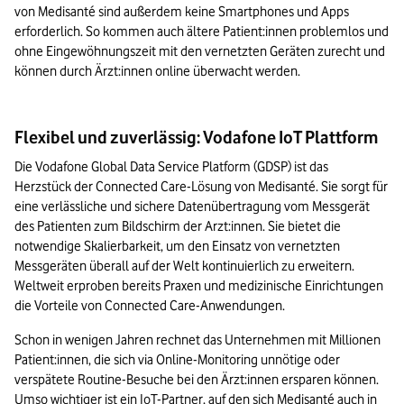
von Medisanté sind außerdem keine Smartphones und Apps 
erforderlich. So kommen auch ältere Patient:innen problemlos und 
ohne Eingewöhnungszeit mit den vernetzten Geräten zurecht und 
können durch Ärzt:innen online überwacht werden.
Flexibel und zuverlässig: Vodafone IoT Plattform
Die Vodafone Global Data Service Platform (GDSP) ist das 
Herzstück der Connected Care-Lösung von Medisanté. Sie sorgt für 
eine verlässliche und sichere Datenübertragung vom Messgerät 
des Patienten zum Bildschirm der Arzt:innen. Sie bietet die 
notwendige Skalierbarkeit, um den Einsatz von vernetzten 
Messgeräten überall auf der Welt kontinuierlich zu erweitern. 
Weltweit erproben bereits Praxen und medizinische Einrichtungen 
die Vorteile von Connected Care-Anwendungen.
Schon in wenigen Jahren rechnet das Unternehmen mit Millionen 
Patient:innen, die sich via Online-Monitoring unnötige oder 
verspätete Routine-Besuche bei den Ärzt:innen ersparen können. 
Umso wichtiger ist ein IoT-Partner, auf den sich Medisanté auch in 