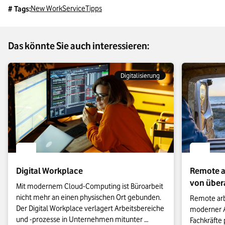
New Work
Service
Tipps
# Tags:
Das könnte Sie auch interessieren:
Digitalisierung
Digital Workplace
Remote ar
von übera
Mit modernem Cloud-Computing ist Büroarbeit 
nicht mehr an einen physischen Ort gebunden. 
Remote arbe
Der Digital Workplace verlagert Arbeitsbereiche 
moderner A
und -prozesse in Unternehmen mitunter 
Fachkräfte p