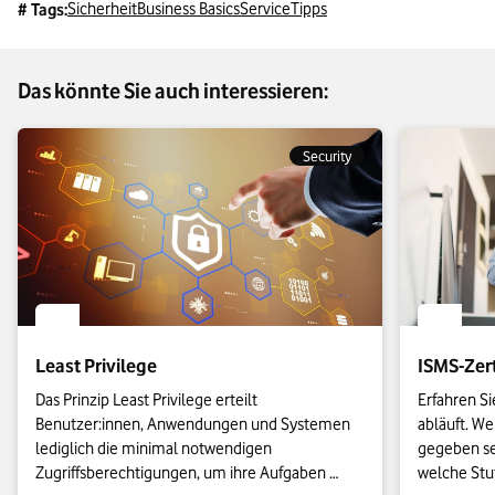
vermeidet viele Fehler.
Sicherheit
Business Basics
Service
Tipps
# Tags:
Das könnte Sie auch interessieren:
Security
Least Privilege
ISMS-Zert
Das Prinzip Least Privilege erteilt 
Erfahren Si
Benutzer:innen, Anwendungen und Systemen 
abläuft. W
lediglich die minimal notwendigen 
gegeben se
Zugriffsberechtigungen, um ihre Aufgaben 
welche Stuf