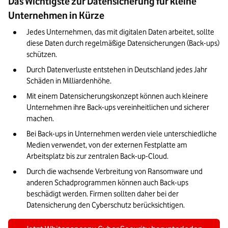
Das Wichtigste zur Datensicherung für kleine
Cyberabwehr bei der Datensicherung in KMU berücksichtigen
Unternehmen in Kürze
Externe Dienstleister & Security-as-a-Service
Jedes Unternehmen, das mit digitalen Daten arbeitet, sollte 
diese Daten durch regelmäßige Datensicherungen (Back-ups) 
Wiederherstellung im Ernstfall: Ein Notfallplan für
schützen.
Unternehmen
Durch Datenverluste entstehen in Deutschland jedes Jahr 
Fazit: Denken Sie die Datensicherung ganzheitlich
Schäden in Milliardenhöhe.
Mit einem Datensicherungskonzept können auch kleinere 
Unternehmen ihre Back-ups vereinheitlichen und sicherer 
machen.
Bei Back-ups in Unternehmen werden viele unterschiedliche 
Medien verwendet, von der externen Festplatte am 
Arbeitsplatz bis zur zentralen Back-up-Cloud.
Durch die wachsende Verbreitung von Ransomware und 
anderen Schadprogrammen können auch Back-ups 
beschädigt werden. Firmen sollten daher bei der 
Datensicherung den Cyberschutz berücksichtigen.